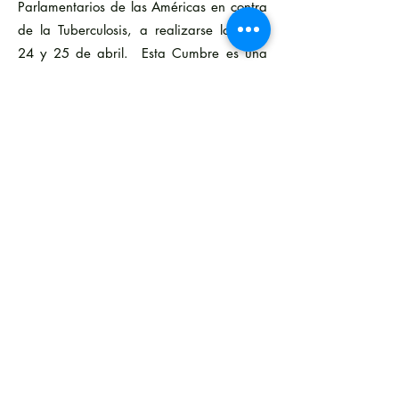
Parlamentarios de las Américas en contra
de la Tuberculosis, a realizarse los días
24 y 25 de abril. Esta Cumbre es una
iniciativa de la Asamblea Nacional de
Panamá, con el apoyo de la
Organización Panamericana de la Salud,
la Organización Panameña
Antituberculosa, AIDS Healthcare
Foundation y la Coalición de Tuberculosis
de las Américas.
El 2023 se convierte entonces en una
gran oportunidad para divulgar y dar
mayor visibilidad a los esfuerzos locales y
globales contra la tuberculosis, en un mes
de marzo que año tras año se
conmemora en el mundo, pero que en