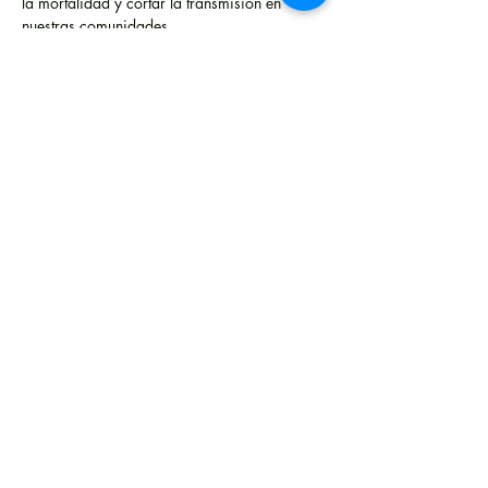
la mortalidad y cortar la transmisión en 
nuestras comunidades.
En esta sesión, el 
Dr. César A. Gantes R.
, 
Coordinador del Programa Regional de VIH 
y tuberculosis en la…
Mostrar más
Compartir este evento