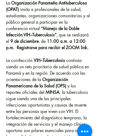
La 
Organización Panameña Antituberculosa 
(OPAT)
 invita a profesionales de la salud, 
estudiantes, organizaciones comunitarias y al 
público general a participar en la 
conferencia virtual 
“Manejo de la Doble 
Infección VIH–Tuberculosis”
, que se realizará 
el 
9 de diciembre
, de 
11:00 a.m. a 12:00 
p.m.  Registrarse para recibir el ZOOM link. 
La coinfección 
VIH–Tuberculosis
 continúa 
siendo un reto prioritario de salud pública en 
Panamá y en la región. De acuerdo con las 
orientaciones de la 
Organización 
Panamericana de la Salud (OPS)
 y los 
reportes oficiales del 
MINSA
, la tuberculosis 
sigue siendo una de las principales 
infecciones oportunistas y causas de muerte 
entre las personas que viven con VIH. El 
fortalecimiento del diagnóstico temprano, la 
integración de servicios y el manejo clínico 
oportuno son pilares esenciales para reducir 