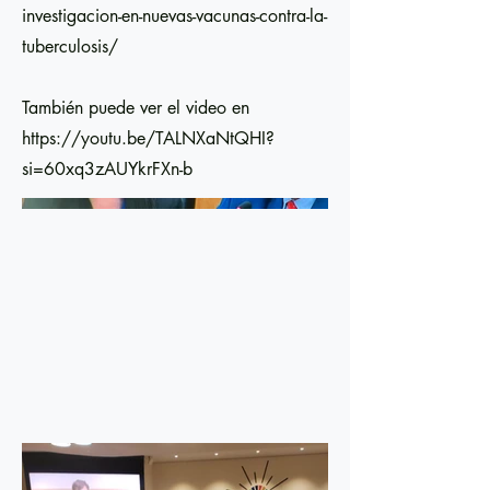
investigacion-en-nuevas-vacunas-contra-la-
tuberculosis/
También puede ver el video en
https://youtu.be/TALNXaNtQHI?
si=60xq3zAUYkrFXn-b