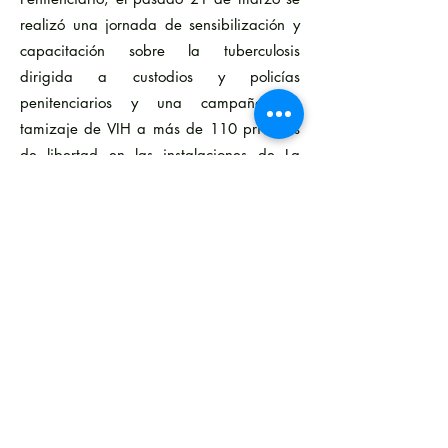
realizó una jornada de sensibilización y
capacitación sobre la tuberculosis
dirigida a custodios y policías
penitenciarios y una campaña de
tamizaje de VIH a más de 110 privados
de libertad en las instalaciones de La
Joya.
La OPAT desde 1952 viene contribuyendo
en la respuesta contra la tuberculosis a
través de la educación, abogacía e
incidencia en los ámbitos relacionados de
la salud pública junto a actores
nacionales e internacionales para lograr
las metas de la estrategia Fin de la
Tuberculosis en Panamá.